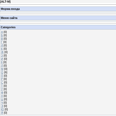
[
ALT-M
]
Форма входа
Меню сайта
Categories
А
[0]
Б
[0]
В
[0]
Г
[0]
Д
[0]
Е
[0]
Ж
[0]
З
[0]
И
[0]
К
[0]
Л
[0]
М
[0]
О
[6]
П
[0]
Р
[0]
С
[0]
Т
[0]
У
[0]
Ф
[0]
Х
[0]
Ц
[0]
Ч
[0]
Э
[0]
Ю
[0]
Я
[0]