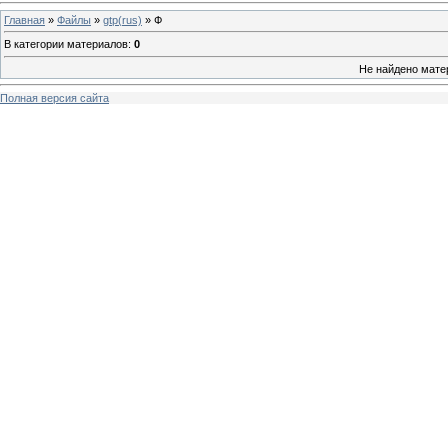
Главная
»
Файлы
»
gtp(rus)
» Ф
В категории материалов
:
0
Не найдено мате
Полная версия сайта