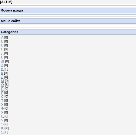
[
ALT-M
]
Форма входа
Меню сайта
Categories
А
[0]
Б
[0]
В
[0]
Г
[0]
Д
[0]
Е
[0]
Ж
[0]
З
[0]
И
[0]
К
[0]
Л
[0]
М
[0]
О
[6]
П
[0]
Р
[0]
С
[0]
Т
[0]
У
[0]
Ф
[0]
Х
[0]
Ц
[0]
Ч
[0]
Э
[0]
Ю
[0]
Я
[0]