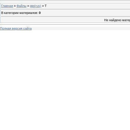
Главная
»
Файлы
»
gtp(rus)
» Т
В категории материалов
:
0
Не найдено мате
Полная версия сайта