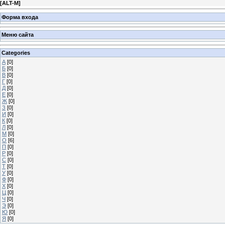
[
ALT-M
]
Форма входа
Меню сайта
Categories
А
[0]
Б
[0]
В
[0]
Г
[0]
Д
[0]
Е
[0]
Ж
[0]
З
[0]
И
[0]
К
[0]
Л
[0]
М
[0]
О
[6]
П
[0]
Р
[0]
С
[0]
Т
[0]
У
[0]
Ф
[0]
Х
[0]
Ц
[0]
Ч
[0]
Э
[0]
Ю
[0]
Я
[0]