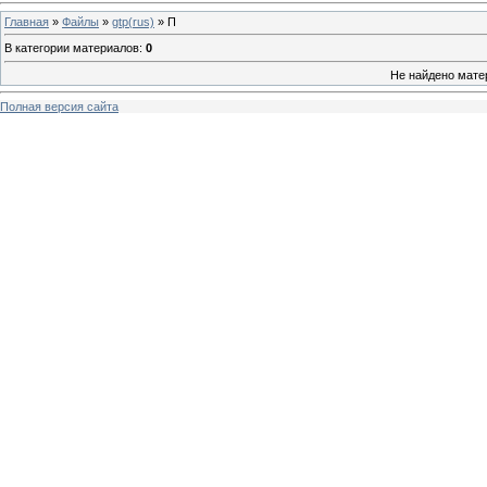
Главная
»
Файлы
»
gtp(rus)
» П
В категории материалов
:
0
Не найдено мате
Полная версия сайта