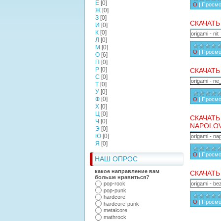
Е
[0]
О
|
Просмо
Ж
[0]
З
[0]
СКАЧАТЬ
И
[0]
К
[0]
origami - nit
Л
[0]
М
[0]
О
|
Просмо
О
[6]
П
[0]
Р
[0]
СКАЧАТЬ
С
[0]
origami - ne
Т
[0]
У
[0]
Ф
[0]
О
|
Просмо
Х
[0]
Ц
[0]
СКАЧАТЬ
Ч
[0]
NAPOLOV
Э
[0]
Ю
[0]
origami - na
Я
[0]
О
|
Просмо
НАШ ОПРОС
какое направление вам
СКАЧАТЬ
больше нравиться?
origami - be
pop-rock
pop-punk
hardcore
О
|
Просмо
hardcore-punk
metalcore
mathrock