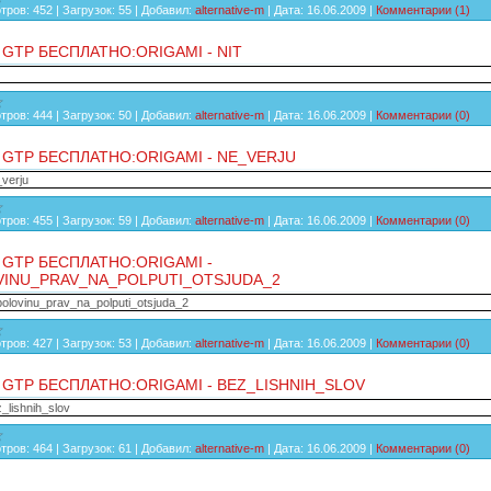
тров:
452
|
Загрузок:
55
|
Добавил:
alternative-m
|
Дата:
16.06.2009
|
Комментарии (1)
 GTP БЕСПЛАТНО:ORIGAMI - NIT
тров:
444
|
Загрузок:
50
|
Добавил:
alternative-m
|
Дата:
16.06.2009
|
Комментарии (0)
 GTP БЕСПЛАТНО:ORIGAMI - NE_VERJU
_verju
тров:
455
|
Загрузок:
59
|
Добавил:
alternative-m
|
Дата:
16.06.2009
|
Комментарии (0)
 GTP БЕСПЛАТНО:ORIGAMI -
INU_PRAV_NA_POLPUTI_OTSJUDA_2
polovinu_prav_na_polputi_otsjuda_2
тров:
427
|
Загрузок:
53
|
Добавил:
alternative-m
|
Дата:
16.06.2009
|
Комментарии (0)
 GTP БЕСПЛАТНО:ORIGAMI - BEZ_LISHNIH_SLOV
z_lishnih_slov
тров:
464
|
Загрузок:
61
|
Добавил:
alternative-m
|
Дата:
16.06.2009
|
Комментарии (0)