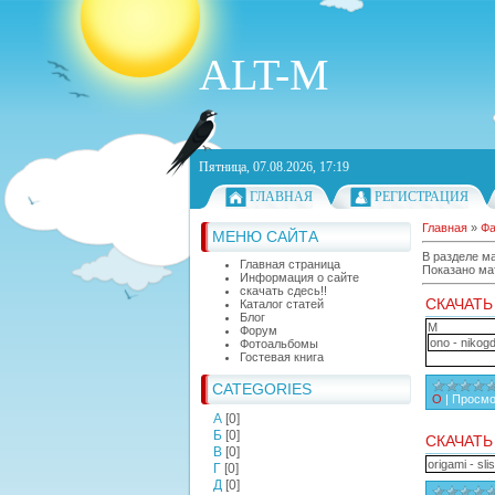
ALT-M
Пятница, 07.08.2026, 17:19
ГЛАВНАЯ
РЕГИСТРАЦИЯ
Главная
»
Ф
МЕНЮ САЙТА
В разделе м
Главная страница
Показано ма
Информация о сайте
скачать сдесь!!
СКАЧАТЬ
Каталог статей
Блог
М
Форум
ono - nikog
Фотоальбомы
Гостевая книга
CATEGORIES
О
|
Просмо
А
[0]
Б
[0]
СКАЧАТЬ
В
[0]
origami - s
Г
[0]
Д
[0]