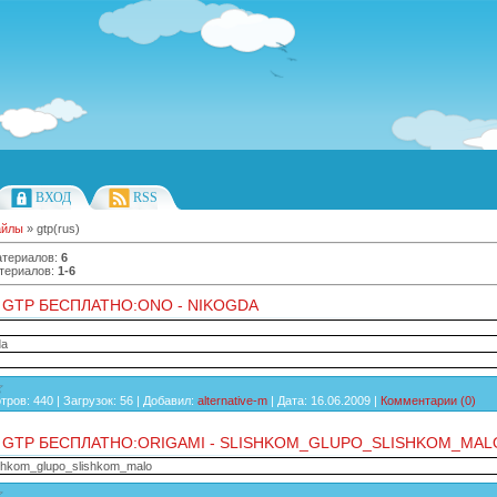
ВХОД
RSS
айлы
» gtp(rus)
атериалов
:
6
териалов
:
1-6
 GTP БЕСПЛАТНО:ONO - NIKOGDA
da
тров:
440
|
Загрузок:
56
|
Добавил:
alternative-m
|
Дата:
16.06.2009
|
Комментарии (0)
 GTP БЕСПЛАТНО:ORIGAMI - SLISHKOM_GLUPO_SLISHKOM_MAL
lishkom_glupo_slishkom_malo