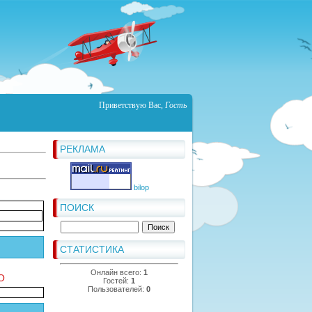
Приветствую Вас
,
Гость
РЕКЛАМА
bilop
ПОИСК
СТАТИСТИКА
Онлайн всего:
1
O
Гостей:
1
Пользователей:
0