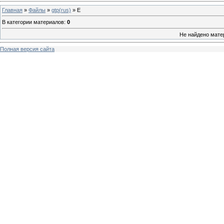
Главная
»
Файлы
»
gtp(rus)
» Е
В категории материалов
:
0
Не найдено мате
Полная версия сайта