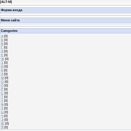
[
ALT-M
]
Форма входа
Меню сайта
Categories
А
[0]
Б
[0]
В
[0]
Г
[0]
Д
[0]
Е
[0]
Ж
[0]
З
[0]
И
[0]
К
[0]
Л
[0]
М
[0]
О
[6]
П
[0]
Р
[0]
С
[0]
Т
[0]
У
[0]
Ф
[0]
Х
[0]
Ц
[0]
Ч
[0]
Э
[0]
Ю
[0]
Я
[0]