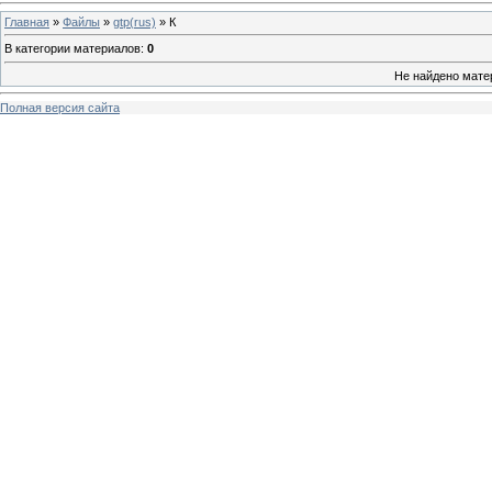
Главная
»
Файлы
»
gtp(rus)
» К
В категории материалов
:
0
Не найдено мате
Полная версия сайта