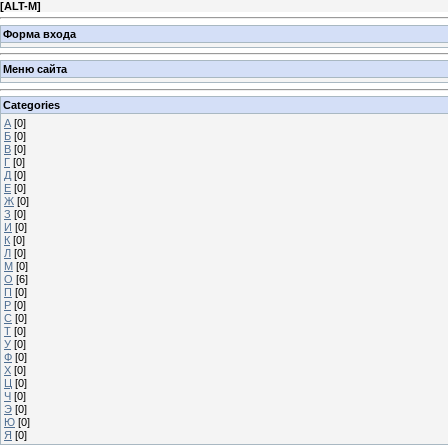
[
ALT-M
]
Форма входа
Меню сайта
Categories
А
[0]
Б
[0]
В
[0]
Г
[0]
Д
[0]
Е
[0]
Ж
[0]
З
[0]
И
[0]
К
[0]
Л
[0]
М
[0]
О
[6]
П
[0]
Р
[0]
С
[0]
Т
[0]
У
[0]
Ф
[0]
Х
[0]
Ц
[0]
Ч
[0]
Э
[0]
Ю
[0]
Я
[0]