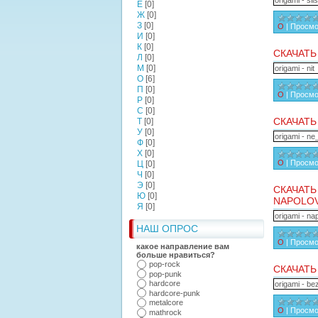
origami - s
Е
[0]
Ж
[0]
З
[0]
О
|
Просмо
И
[0]
К
[0]
СКАЧАТЬ
Л
[0]
М
[0]
origami - nit
О
[6]
П
[0]
О
|
Просмо
Р
[0]
С
[0]
СКАЧАТЬ
Т
[0]
У
[0]
origami - ne
Ф
[0]
Х
[0]
О
|
Просмо
Ц
[0]
Ч
[0]
Э
[0]
СКАЧАТЬ
Ю
[0]
NAPOLOV
Я
[0]
origami - na
НАШ ОПРОС
О
|
Просмо
какое направление вам
больше нравиться?
pop-rock
СКАЧАТЬ
pop-punk
hardcore
origami - be
hardcore-punk
metalcore
О
|
Просмо
mathrock