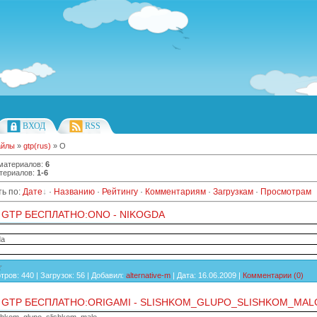
ВХОД
RSS
айлы
»
gtp(rus)
» О
 материалов
:
6
териалов
:
1-6
ь по
:
Дате
·
Названию
·
Рейтингу
·
Комментариям
·
Загрузкам
·
Просмотрам
 GTP БЕСПЛАТНО:ONO - NIKOGDA
da
тров:
440
|
Загрузок:
56
|
Добавил:
alternative-m
|
Дата:
16.06.2009
|
Комментарии (0)
 GTP БЕСПЛАТНО:ORIGAMI - SLISHKOM_GLUPO_SLISHKOM_MAL