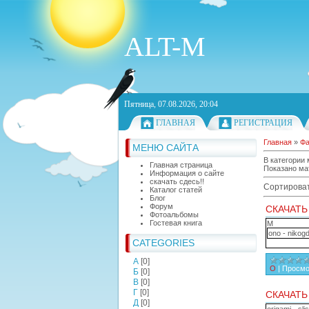
ALT-M
Пятница, 07.08.2026, 20:04
ГЛАВНАЯ
РЕГИСТРАЦИЯ
Главная
»
Ф
МЕНЮ САЙТА
В категории
Главная страница
Показано ма
Информация о сайте
скачать сдесь!!
Сортироват
Каталог статей
Блог
Форум
СКАЧАТЬ
Фотоальбомы
Гостевая книга
М
ono - nikog
CATEGORIES
А
[0]
О
|
Просмо
Б
[0]
В
[0]
Г
[0]
СКАЧАТЬ
Д
[0]