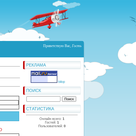
Приветствую Вас
,
Гость
РЕКЛАМА
bilop
ПОИСК
СТАТИСТИКА
Онлайн всего:
1
Гостей:
1
Пользователей:
0
O