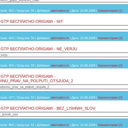
lishkom_glupo_slishkom_malo
тров:
452
|
Загрузок:
55
|
Добавил:
alternative-m
|
Дата:
16.06.2009
|
Комментарии (1)
 GTP БЕСПЛАТНО:ORIGAMI - NIT
тров:
444
|
Загрузок:
50
|
Добавил:
alternative-m
|
Дата:
16.06.2009
|
Комментарии (0)
 GTP БЕСПЛАТНО:ORIGAMI - NE_VERJU
_verju
тров:
455
|
Загрузок:
59
|
Добавил:
alternative-m
|
Дата:
16.06.2009
|
Комментарии (0)
 GTP БЕСПЛАТНО:ORIGAMI -
INU_PRAV_NA_POLPUTI_OTSJUDA_2
polovinu_prav_na_polputi_otsjuda_2
тров:
427
|
Загрузок:
53
|
Добавил:
alternative-m
|
Дата:
16.06.2009
|
Комментарии (0)
 GTP БЕСПЛАТНО:ORIGAMI - BEZ_LISHNIH_SLOV
z_lishnih_slov
тров:
464
|
Загрузок:
61
|
Добавил:
alternative-m
|
Дата:
16.06.2009
|
Комментарии (0)