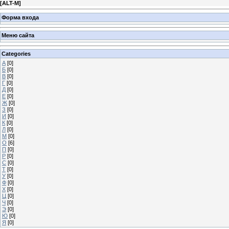
[
ALT-M
]
Форма входа
Меню сайта
Categories
А
[0]
Б
[0]
В
[0]
Г
[0]
Д
[0]
Е
[0]
Ж
[0]
З
[0]
И
[0]
К
[0]
Л
[0]
М
[0]
О
[6]
П
[0]
Р
[0]
С
[0]
Т
[0]
У
[0]
Ф
[0]
Х
[0]
Ц
[0]
Ч
[0]
Э
[0]
Ю
[0]
Я
[0]