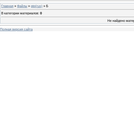
Главная
»
Файлы
»
gtp(rus)
» Б
В категории материалов
:
0
Не найдено мате
Полная версия сайта