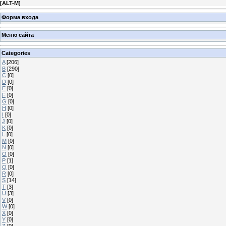
[
ALT-M
]
Форма входа
Меню сайта
Categories
A
[206]
B
[290]
C
[0]
D
[0]
E
[0]
F
[0]
G
[0]
H
[0]
I
[0]
J
[0]
K
[0]
L
[0]
M
[0]
N
[0]
O
[0]
P
[1]
Q
[0]
R
[0]
S
[14]
T
[3]
U
[3]
V
[0]
W
[0]
X
[0]
Y
[0]
Z
[0]