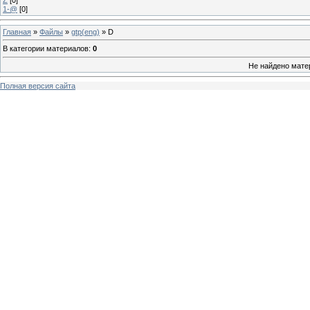
1-@
[0]
Главная
»
Файлы
»
gtp(eng)
» D
В категории материалов
:
0
Не найдено мате
Полная версия сайта