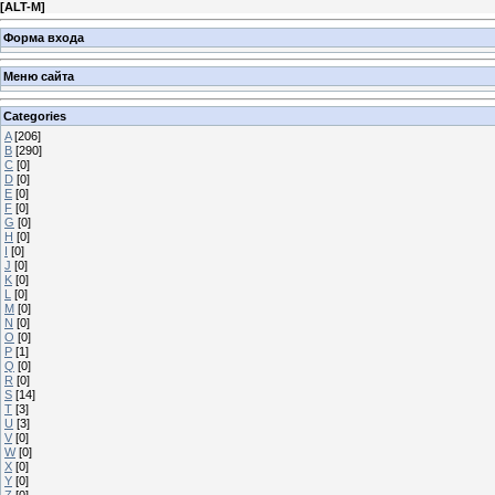
[
ALT-M
]
Форма входа
Меню сайта
Categories
A
[206]
B
[290]
C
[0]
D
[0]
E
[0]
F
[0]
G
[0]
H
[0]
I
[0]
J
[0]
K
[0]
L
[0]
M
[0]
N
[0]
O
[0]
P
[1]
Q
[0]
R
[0]
S
[14]
T
[3]
U
[3]
V
[0]
W
[0]
X
[0]
Y
[0]
Z
[0]