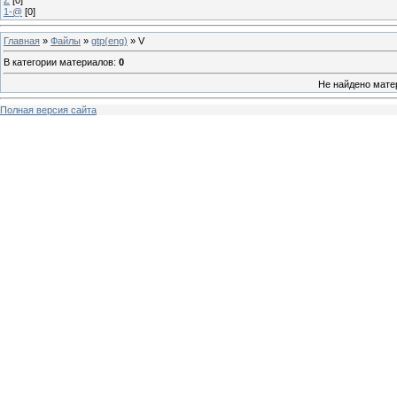
1-@
[0]
Главная
»
Файлы
»
gtp(eng)
» V
В категории материалов
:
0
Не найдено мате
Полная версия сайта