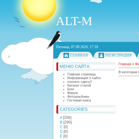
ALT-M
Пятница, 07.08.2026, 17:18
ГЛАВНАЯ
РЕГИСТРАЦИЯ
Главная
»
Ф
МЕНЮ САЙТА
В категории
Главная страница
Информация о сайте
скачать сдесь!!
Каталог статей
Блог
Форум
Фотоальбомы
Гостевая книга
CATEGORIES
A
[206]
B
[290]
C
[0]
D
[0]
E
[0]