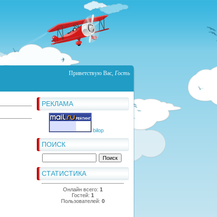
Приветствую Вас
,
Гость
РЕКЛАМА
bilop
ПОИСК
СТАТИСТИКА
Онлайн всего:
1
Гостей:
1
Пользователей:
0