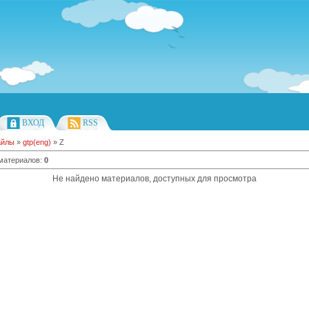
ВХОД
RSS
айлы
»
gtp(eng)
» Z
 материалов
:
0
Не найдено материалов, доступных для просмотра