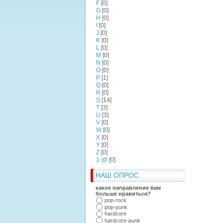
F
[0]
G
[0]
H
[0]
I
[0]
J
[0]
K
[0]
L
[0]
M
[0]
N
[0]
O
[0]
P
[1]
Q
[0]
R
[0]
S
[14]
T
[3]
U
[3]
V
[0]
W
[0]
X
[0]
Y
[0]
Z
[0]
1-@
[0]
НАШ ОПРОС
какое направление вам
больше нравиться?
pop-rock
pop-punk
hardcore
hardcore-punk