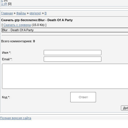
1-@
[0]
Главная
»
Файлы
»
gtp(eng)
»
B
Скачать gtp бесплатно:Blur - Death Of A Party
[
Скачать с сервера
(15.0 Kb) ]
Blur - Death Of A Party
Всего комментариев
:
0
Имя *:
Email *:
Код *:
Полная версия сайта