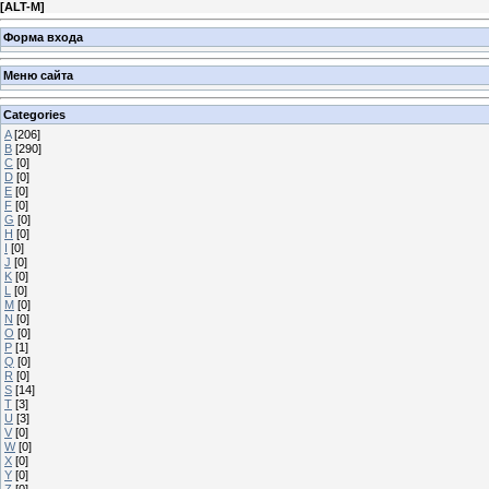
[
ALT-M
]
Форма входа
Меню сайта
Categories
A
[206]
B
[290]
C
[0]
D
[0]
E
[0]
F
[0]
G
[0]
H
[0]
I
[0]
J
[0]
K
[0]
L
[0]
M
[0]
N
[0]
O
[0]
P
[1]
Q
[0]
R
[0]
S
[14]
T
[3]
U
[3]
V
[0]
W
[0]
X
[0]
Y
[0]
Z
[0]