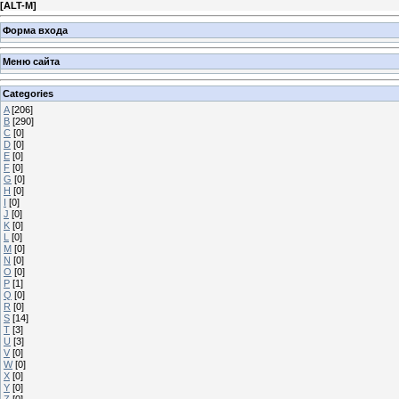
[
ALT-M
]
Форма входа
Меню сайта
Categories
A
[206]
B
[290]
C
[0]
D
[0]
E
[0]
F
[0]
G
[0]
H
[0]
I
[0]
J
[0]
K
[0]
L
[0]
M
[0]
N
[0]
O
[0]
P
[1]
Q
[0]
R
[0]
S
[14]
T
[3]
U
[3]
V
[0]
W
[0]
X
[0]
Y
[0]
Z
[0]