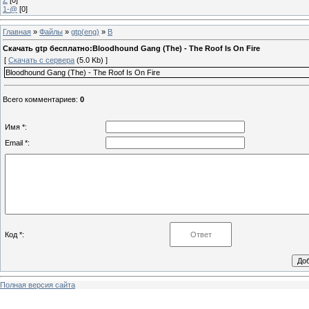
1-@
[0]
Главная
»
Файлы
»
gtp(eng)
»
B
Скачать gtp бесплатно:Bloodhound Gang (The) - The Roof Is On Fire
[
Скачать с сервера
(5.0 Kb) ]
Bloodhound Gang (The) - The Roof Is On Fire
Всего комментариев
:
0
Имя *:
Email *:
Код *:
Полная версия сайта