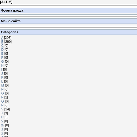
[
ALT-M
]
Форма входа
Меню сайта
Categories
A
[206]
B
[290]
C
[0]
D
[0]
E
[0]
F
[0]
G
[0]
H
[0]
I
[0]
J
[0]
K
[0]
L
[0]
M
[0]
N
[0]
O
[0]
P
[1]
Q
[0]
R
[0]
S
[14]
T
[3]
U
[3]
V
[0]
W
[0]
X
[0]
Y
[0]
Z
[0]