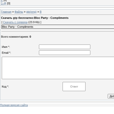
1-@
[0]
Главная
»
Файлы
»
gtp(eng)
»
B
Скачать gtp бесплатно:Bloc Party - Compliments
[
Скачать с сервера
(23.9 Kb) ]
Bloc Party - Compliments
Всего комментариев
:
0
Имя *:
Email *:
Код *:
Полная версия сайта