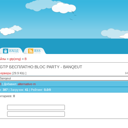
ВХОД
RSS
айлы
»
gtp(eng)
»
B
 GTP БЕСПЛАТНО:BLOC PARTY - BANQEUT
сервера
(29.9 Kb) ]
14
 Banqeut
B
|
Добавил
:
alternative-m
в
:
387
|
Загрузок
:
41
|
Рейтинг
:
0.0
/
0
нтариев
:
0