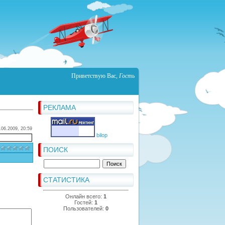
Приветствую Вас
,
Гость
РЕКЛАМА
.06.2009, 20:59
bilop
ПОИСК
СТАТИСТИКА
Онлайн всего:
1
Гостей:
1
Пользователей:
0