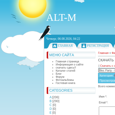
ALT-M
Четверг, 06.08.2026, 04:22
ГЛАВНАЯ
РЕГИСТРАЦИЯ
Главная
»
Ф
МЕНЮ САЙТА
СКАЧАТЬ
Главная страница
Информация о сайте
[
Скачать с 
скачать сдесь!!
Bloc Party -
Каталог статей
Блог
Категория
:
Форум
Фотоальбомы
Просмотро
Гостевая книга
Всего комме
CATEGORIES
Имя *:
A
[206]
B
[290]
Email *:
C
[0]
D
[0]
E
[0]