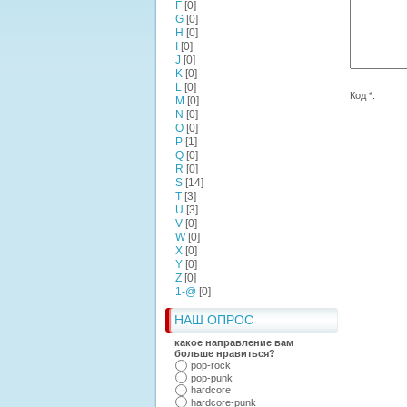
F
[0]
G
[0]
H
[0]
I
[0]
J
[0]
K
[0]
L
[0]
Код *:
M
[0]
N
[0]
O
[0]
P
[1]
Q
[0]
R
[0]
S
[14]
T
[3]
U
[3]
V
[0]
W
[0]
X
[0]
Y
[0]
Z
[0]
1-@
[0]
НАШ ОПРОС
какое направление вам
больше нравиться?
pop-rock
pop-punk
hardcore
hardcore-punk