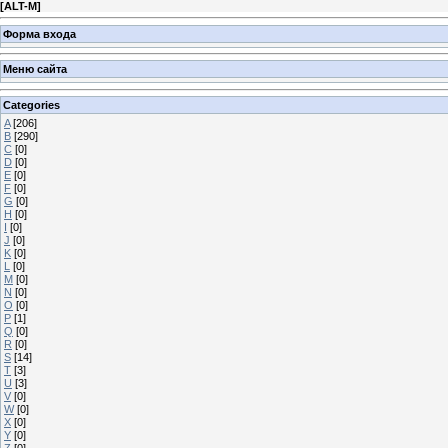
[
ALT-M
]
Форма входа
Меню сайта
Categories
A
[206]
B
[290]
C
[0]
D
[0]
E
[0]
F
[0]
G
[0]
H
[0]
I
[0]
J
[0]
K
[0]
L
[0]
M
[0]
N
[0]
O
[0]
P
[1]
Q
[0]
R
[0]
S
[14]
T
[3]
U
[3]
V
[0]
W
[0]
X
[0]
Y
[0]
Z
[0]