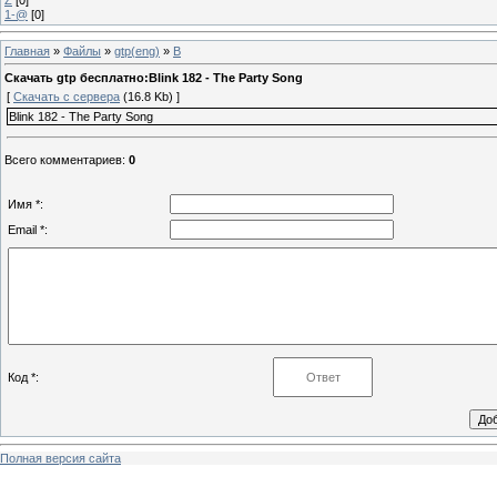
1-@
[0]
Главная
»
Файлы
»
gtp(eng)
»
B
Скачать gtp бесплатно:Blink 182 - The Party Song
[
Скачать с сервера
(16.8 Kb) ]
Blink 182 - The Party Song
Всего комментариев
:
0
Имя *:
Email *:
Код *:
Полная версия сайта