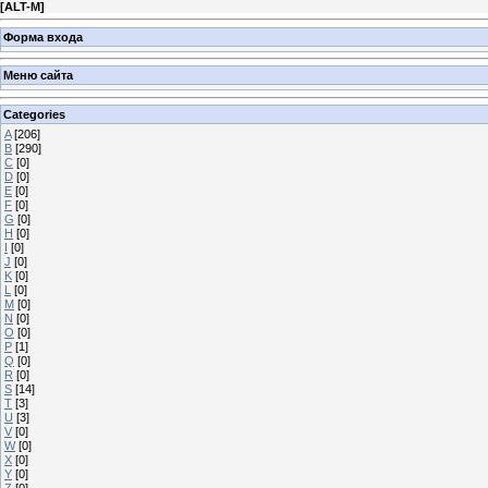
[
ALT-M
]
Форма входа
Меню сайта
Categories
A
[206]
B
[290]
C
[0]
D
[0]
E
[0]
F
[0]
G
[0]
H
[0]
I
[0]
J
[0]
K
[0]
L
[0]
M
[0]
N
[0]
O
[0]
P
[1]
Q
[0]
R
[0]
S
[14]
T
[3]
U
[3]
V
[0]
W
[0]
X
[0]
Y
[0]
Z
[0]