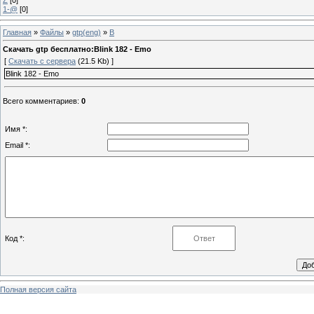
1-@
[0]
Главная
»
Файлы
»
gtp(eng)
»
B
Скачать gtp бесплатно:Blink 182 - Emo
[
Скачать с сервера
(21.5 Kb) ]
Blink 182 - Emo
Всего комментариев
:
0
Имя *:
Email *:
Код *:
Полная версия сайта