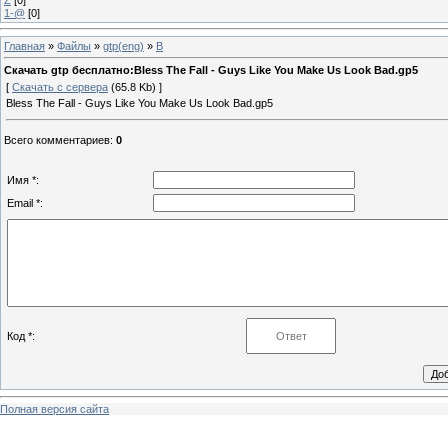
1-@
[0]
Главная
»
Файлы
»
gtp(eng)
»
B
Скачать gtp бесплатно:Bless The Fall - Guys Like You Make Us Look Bad.gp5
[
Скачать с сервера
(65.8 Kb) ]
Bless The Fall - Guys Like You Make Us Look Bad.gp5
Всего комментариев
:
0
Имя *:
Email *:
Код *:
Полная версия сайта