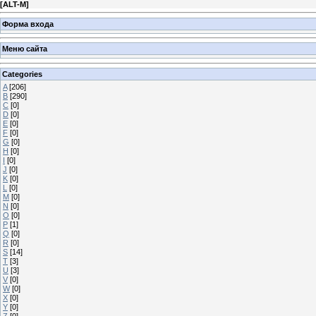
[
ALT-M
]
Форма входа
Меню сайта
Categories
A
[206]
B
[290]
C
[0]
D
[0]
E
[0]
F
[0]
G
[0]
H
[0]
I
[0]
J
[0]
K
[0]
L
[0]
M
[0]
N
[0]
O
[0]
P
[1]
Q
[0]
R
[0]
S
[14]
T
[3]
U
[3]
V
[0]
W
[0]
X
[0]
Y
[0]
Z
[0]