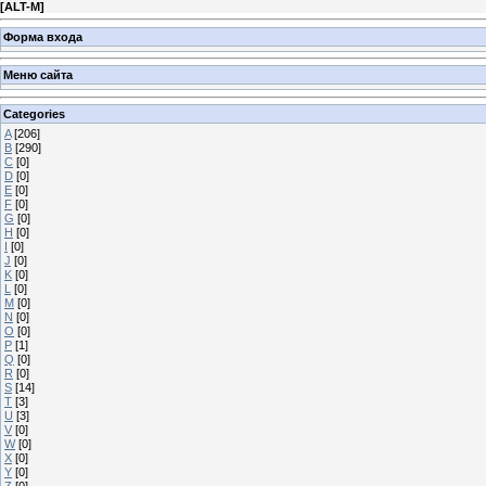
[
ALT-M
]
Форма входа
Меню сайта
Categories
A
[206]
B
[290]
C
[0]
D
[0]
E
[0]
F
[0]
G
[0]
H
[0]
I
[0]
J
[0]
K
[0]
L
[0]
M
[0]
N
[0]
O
[0]
P
[1]
Q
[0]
R
[0]
S
[14]
T
[3]
U
[3]
V
[0]
W
[0]
X
[0]
Y
[0]
Z
[0]