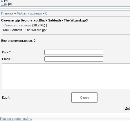
1-@
[0]
Главная
»
Файлы
»
gtp(eng)
»
B
Скачать gtp бесплатно:Black Sabbath - The Wizard.gp3
[
Скачать с сервера
(28.2 Kb) ]
Black Sabbath - The Wizard.gp3
Всего комментариев
:
0
Имя *:
Email *:
Код *:
Полная версия сайта