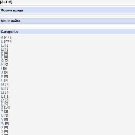
[
ALT-M
]
Форма входа
Меню сайта
Categories
A
[206]
B
[290]
C
[0]
D
[0]
E
[0]
F
[0]
G
[0]
H
[0]
I
[0]
J
[0]
K
[0]
L
[0]
M
[0]
N
[0]
O
[0]
P
[1]
Q
[0]
R
[0]
S
[14]
T
[3]
U
[3]
V
[0]
W
[0]
X
[0]
Y
[0]
Z
[0]