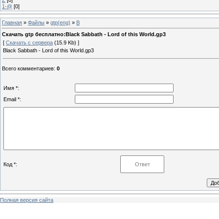
1-@
[0]
Главная
»
Файлы
»
gtp(eng)
»
B
Скачать gtp бесплатно:Black Sabbath - Lord of this World.gp3
[
Скачать с сервера
(15.9 Kb) ]
Black Sabbath - Lord of this World.gp3
Всего комментариев
:
0
Имя *:
Email *:
Код *:
Полная версия сайта