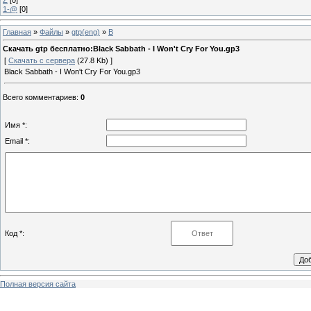
1-@
[0]
Главная
»
Файлы
»
gtp(eng)
»
B
Скачать gtp бесплатно:Black Sabbath - I Won't Cry For You.gp3
[
Скачать с сервера
(27.8 Kb) ]
Black Sabbath - I Won't Cry For You.gp3
Всего комментариев
:
0
Имя *:
Email *:
Код *:
Полная версия сайта