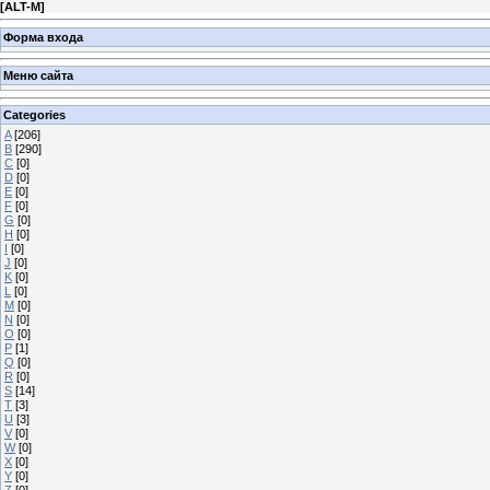
[
ALT-M
]
Форма входа
Меню сайта
Categories
A
[206]
B
[290]
C
[0]
D
[0]
E
[0]
F
[0]
G
[0]
H
[0]
I
[0]
J
[0]
K
[0]
L
[0]
M
[0]
N
[0]
O
[0]
P
[1]
Q
[0]
R
[0]
S
[14]
T
[3]
U
[3]
V
[0]
W
[0]
X
[0]
Y
[0]
Z
[0]