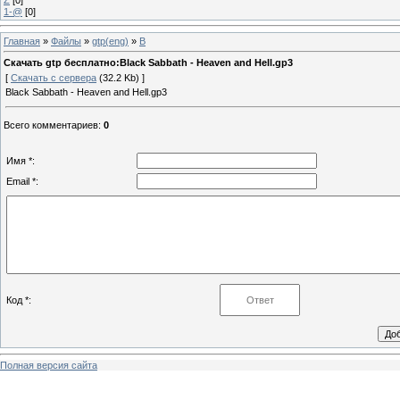
1-@
[0]
Главная
»
Файлы
»
gtp(eng)
»
B
Скачать gtp бесплатно:Black Sabbath - Heaven and Hell.gp3
[
Скачать с сервера
(32.2 Kb) ]
Black Sabbath - Heaven and Hell.gp3
Всего комментариев
:
0
Имя *:
Email *:
Код *:
Полная версия сайта