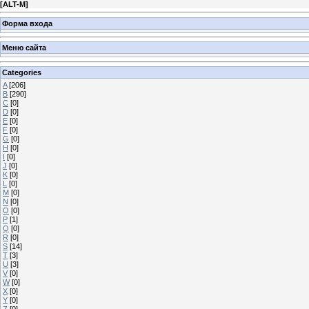
[
ALT-M
]
Форма входа
Меню сайта
Categories
A
[206]
B
[290]
C
[0]
D
[0]
E
[0]
F
[0]
G
[0]
H
[0]
I
[0]
J
[0]
K
[0]
L
[0]
M
[0]
N
[0]
O
[0]
P
[1]
Q
[0]
R
[0]
S
[14]
T
[3]
U
[3]
V
[0]
W
[0]
X
[0]
Y
[0]
Z
[0]