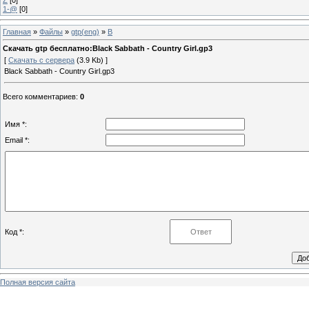
1-@
[0]
Главная
»
Файлы
»
gtp(eng)
»
B
Скачать gtp бесплатно:Black Sabbath - Country Girl.gp3
[
Скачать с сервера
(3.9 Kb) ]
Black Sabbath - Country Girl.gp3
Всего комментариев
:
0
Имя *:
Email *:
Код *:
Полная версия сайта