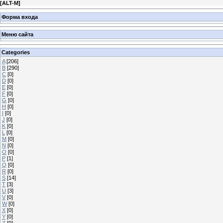
[
ALT-M
]
Форма входа
Меню сайта
Categories
A
[206]
B
[290]
C
[0]
D
[0]
E
[0]
F
[0]
G
[0]
H
[0]
I
[0]
J
[0]
K
[0]
L
[0]
M
[0]
N
[0]
O
[0]
P
[1]
Q
[0]
R
[0]
S
[14]
T
[3]
U
[3]
V
[0]
W
[0]
X
[0]
Y
[0]
Z
[0]