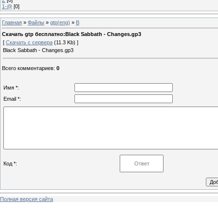
1-@
[0]
Главная
»
Файлы
»
gtp(eng)
»
B
Скачать gtp бесплатно:Black Sabbath - Changes.gp3
[
Скачать с сервера
(11.3 Kb) ]
Black Sabbath - Changes.gp3
Всего комментариев
:
0
Имя *:
Email *:
Код *:
Полная версия сайта