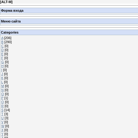
[
ALT-M
]
Форма входа
Меню сайта
Categories
A
[206]
B
[290]
C
[0]
D
[0]
E
[0]
F
[0]
G
[0]
H
[0]
I
[0]
J
[0]
K
[0]
L
[0]
M
[0]
N
[0]
O
[0]
P
[1]
Q
[0]
R
[0]
S
[14]
T
[3]
U
[3]
V
[0]
W
[0]
X
[0]
Y
[0]
Z
[0]