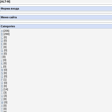
[
ALT-M
]
Форма входа
Меню сайта
Categories
A
[206]
B
[290]
C
[0]
D
[0]
E
[0]
F
[0]
G
[0]
H
[0]
I
[0]
J
[0]
K
[0]
L
[0]
M
[0]
N
[0]
O
[0]
P
[1]
Q
[0]
R
[0]
S
[14]
T
[3]
U
[3]
V
[0]
W
[0]
X
[0]
Y
[0]
Z
[0]