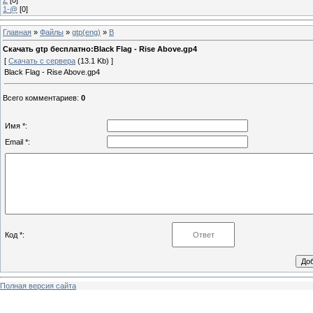
1-@
[0]
Главная
»
Файлы
»
gtp(eng)
»
B
Скачать gtp бесплатно:Black Flag - Rise Above.gp4
[
Скачать с сервера
(13.1 Kb) ]
Black Flag - Rise Above.gp4
Всего комментариев
:
0
Имя *:
Email *:
Код *:
Полная версия сайта