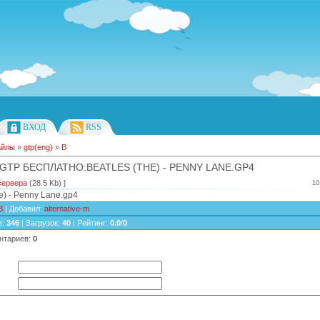
ВХОД
RSS
айлы
»
gtp(eng)
»
B
GTP БЕСПЛАТНО:BEATLES (THE) - PENNY LANE.GP4
сервера
(28.5 Kb) ]
10
e) - Penny Lane.gp4
B
|
Добавил
:
alternative-m
в
:
346
|
Загрузок
:
40
|
Рейтинг
:
0.0
/
0
нтариев
:
0