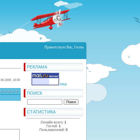
Приветствую Вас
,
Гость
РЕКЛАМА
.06.2009, 18:08
bilop
ПОИСК
СТАТИСТИКА
Онлайн всего:
1
Гостей:
1
Пользователей:
0