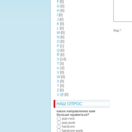
F
[0]
G
[0]
H
[0]
I
[0]
J
[0]
K
[0]
L
[0]
Код *:
M
[0]
N
[0]
O
[0]
P
[1]
Q
[0]
R
[0]
S
[14]
T
[3]
U
[3]
V
[0]
W
[0]
X
[0]
Y
[0]
Z
[0]
1-@
[0]
НАШ ОПРОС
какое направление вам
больше нравиться?
pop-rock
pop-punk
hardcore
hardcore-punk