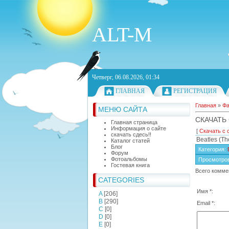
ALT-M
Четверг, 06.08.2026, 01:34
ГЛАВНАЯ
РЕГИСТРАЦИЯ
Главная
»
Ф
МЕНЮ САЙТА
СКАЧАТЬ 
Главная страница
Информация о сайте
[
Скачать с 
скачать сдесь!!
Beatles (Th
Каталог статей
Блог
Категория
:
Форум
Фотоальбомы
Просмотро
Гостевая книга
Всего комме
CATEGORIES
Имя *:
A
[206]
B
[290]
Email *:
C
[0]
D
[0]
E
[0]