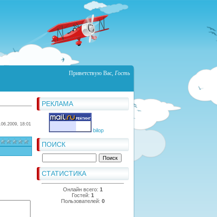
Приветствую Вас
,
Гость
РЕКЛАМА
.06.2009, 18:01
bilop
ПОИСК
СТАТИСТИКА
Онлайн всего:
1
Гостей:
1
Пользователей:
0