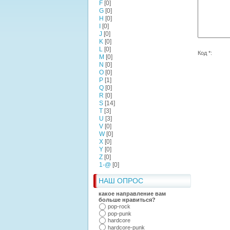
F
[0]
G
[0]
H
[0]
I
[0]
J
[0]
K
[0]
L
[0]
Код *:
M
[0]
N
[0]
O
[0]
P
[1]
Q
[0]
R
[0]
S
[14]
T
[3]
U
[3]
V
[0]
W
[0]
X
[0]
Y
[0]
Z
[0]
1-@
[0]
НАШ ОПРОС
какое направление вам
больше нравиться?
pop-rock
pop-punk
hardcore
hardcore-punk