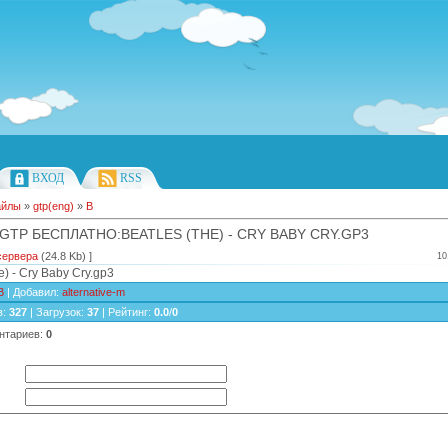
ВХОД
RSS
айлы
»
gtp(eng)
»
B
GTP БЕСПЛАТНО:BEATLES (THE) - CRY BABY CRY.GP3
сервера
(24.8 Kb) ]
10
e) - Cry Baby Cry.gp3
B
|
Добавил
:
alternative-m
в
:
327
|
Загрузок
:
37
|
Рейтинг
:
0.0
/
0
нтариев
:
0