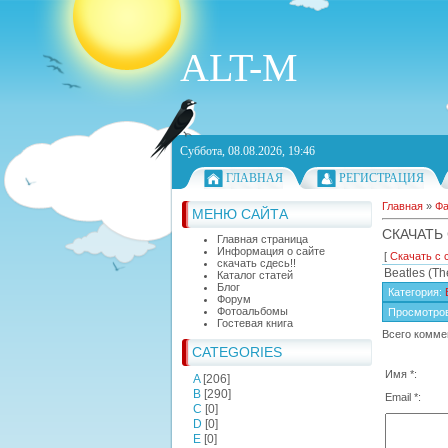
ALT-M
Суббота, 08.08.2026, 19:46
ГЛАВНАЯ
РЕГИСТРАЦИЯ
Главная
»
Ф
МЕНЮ САЙТА
СКАЧАТЬ 
Главная страница
Информация о сайте
[
Скачать с 
скачать сдесь!!
Beatles (Th
Каталог статей
Блог
Категория
:
Форум
Фотоальбомы
Просмотро
Гостевая книга
Всего комме
CATEGORIES
Имя *:
A
[206]
B
[290]
Email *:
C
[0]
D
[0]
E
[0]