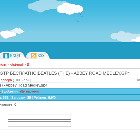
ВХОД
RSS
айлы
»
gtp(eng)
»
B
GTP БЕСПЛАТНО:BEATLES (THE) - ABBEY ROAD MEDLEY.GP4
сервера
(100.5 Kb) ]
10
he) - Abbey Road Medley.gp4
B
|
Добавил
:
alternative-m
в
:
352
|
Загрузок
:
39
|
Рейтинг
:
0.0
/
0
нтариев
:
0