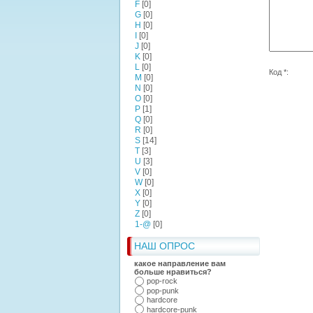
F
[0]
G
[0]
H
[0]
I
[0]
J
[0]
K
[0]
L
[0]
Код *:
M
[0]
N
[0]
O
[0]
P
[1]
Q
[0]
R
[0]
S
[14]
T
[3]
U
[3]
V
[0]
W
[0]
X
[0]
Y
[0]
Z
[0]
1-@
[0]
НАШ ОПРОС
какое направление вам
больше нравиться?
pop-rock
pop-punk
hardcore
hardcore-punk