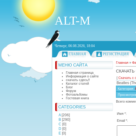
ALT-M
Четверг, 06.08.2026, 18:04
ГЛАВНАЯ
РЕГИСТРАЦИЯ
Главная
»
Ф
МЕНЮ САЙТА
СКАЧАТЬ 
Главная страница
Информация о сайте
[
Скачать с 
скачать сдесь!!
Beatles (T
Каталог статей
Блог
Категория
:
Форум
Фотоальбомы
Просмотро
Гостевая книга
Всего комме
CATEGORIES
Имя *:
A
[206]
B
[290]
Email *:
C
[0]
D
[0]
E
[0]