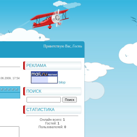
Приветствую Вас
,
Гость
РЕКЛАМА
.06.2009, 17:54
bilop
ПОИСК
СТАТИСТИКА
Онлайн всего:
1
Гостей:
1
Пользователей:
0