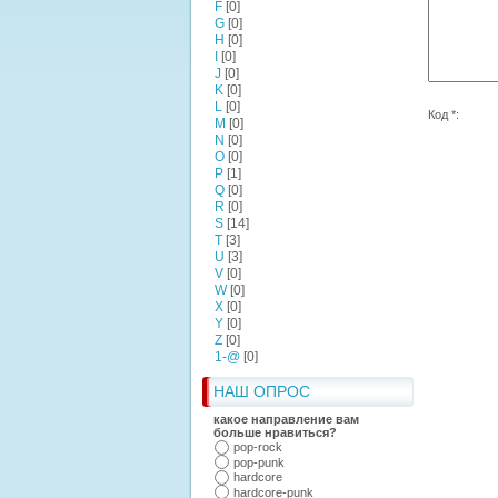
F
[0]
G
[0]
H
[0]
I
[0]
J
[0]
K
[0]
L
[0]
Код *:
M
[0]
N
[0]
O
[0]
P
[1]
Q
[0]
R
[0]
S
[14]
T
[3]
U
[3]
V
[0]
W
[0]
X
[0]
Y
[0]
Z
[0]
1-@
[0]
НАШ ОПРОС
какое направление вам
больше нравиться?
pop-rock
pop-punk
hardcore
hardcore-punk