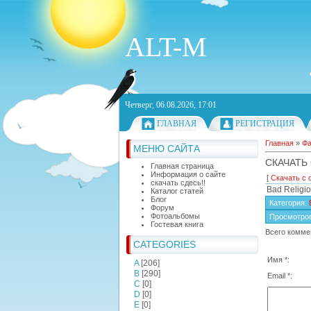
ALT-M
Четверг, 06.08.2026, 17:01
ГЛАВНАЯ
РЕГИСТРАЦИЯ
Главная
»
Ф
МЕНЮ САЙТА
СКАЧАТЬ 
Главная страница
Информация о сайте
[
Скачать с 
скачать сдесь!!
Bad Religio
Каталог статей
Блог
Категория
:
Форум
Фотоальбомы
Просмотро
Гостевая книга
Всего комме
CATEGORIES
Имя *:
A
[206]
B
[290]
Email *:
C
[0]
D
[0]
E
[0]