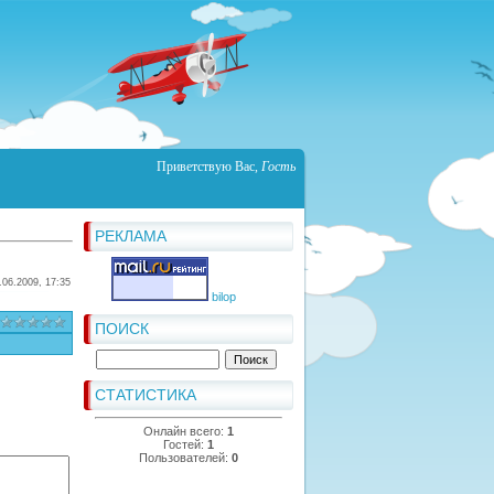
Приветствую Вас
,
Гость
РЕКЛАМА
.06.2009, 17:35
bilop
ПОИСК
СТАТИСТИКА
Онлайн всего:
1
Гостей:
1
Пользователей:
0