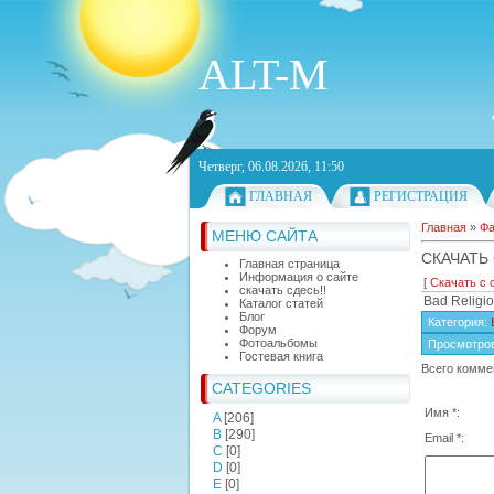
ALT-M
Четверг, 06.08.2026, 11:50
ГЛАВНАЯ
РЕГИСТРАЦИЯ
Главная
»
Ф
МЕНЮ САЙТА
СКАЧАТЬ 
Главная страница
Информация о сайте
[
Скачать с 
скачать сдесь!!
Bad Religio
Каталог статей
Блог
Категория
:
Форум
Фотоальбомы
Просмотро
Гостевая книга
Всего комме
CATEGORIES
Имя *:
A
[206]
B
[290]
Email *:
C
[0]
D
[0]
E
[0]