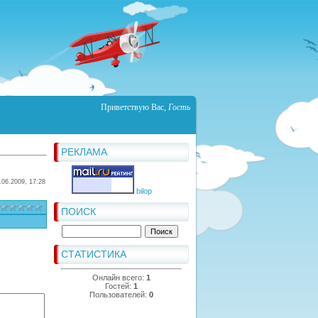
Приветствую Вас
,
Гость
РЕКЛАМА
.06.2009, 17:28
bilop
ПОИСК
СТАТИСТИКА
Онлайн всего:
1
Гостей:
1
Пользователей:
0