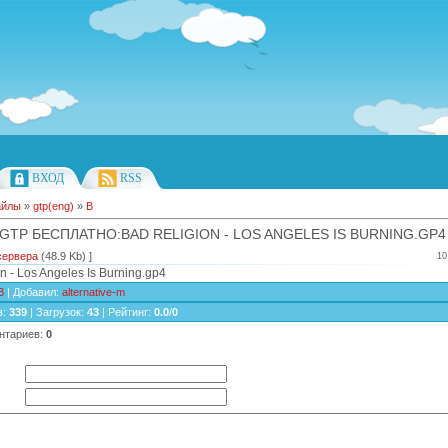
ВХОД
RSS
айлы
»
gtp(eng)
»
B
GTP БЕСПЛАТНО:BAD RELIGION - LOS ANGELES IS BURNING.GP4
сервера
(48.9 Kb) ]
10
n - Los Angeles Is Burning.gp4
B
|
Добавил
:
alternative-m
в
:
339
|
Загрузок
:
43
|
Рейтинг
:
0.0
/
0
нтариев
:
0