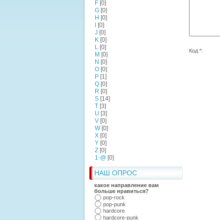
F
[0]
G
[0]
H
[0]
I
[0]
J
[0]
K
[0]
L
[0]
Код *:
M
[0]
N
[0]
O
[0]
P
[1]
Q
[0]
R
[0]
S
[14]
T
[3]
U
[3]
V
[0]
W
[0]
X
[0]
Y
[0]
Z
[0]
1-@
[0]
НАШ ОПРОС
какое направление вам
больше нравиться?
pop-rock
pop-punk
hardcore
hardcore-punk