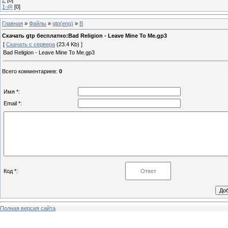
1-@
[0]
Главная
»
Файлы
»
gtp(eng)
»
B
Скачать gtp бесплатно:Bad Religion - Leave Mine To Me.gp3
[
Скачать с сервера
(23.4 Kb) ]
Bad Religion - Leave Mine To Me.gp3
Всего комментариев
:
0
Имя *:
Email *:
Код *:
Полная версия сайта