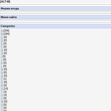
[
ALT-M
]
Форма входа
Меню сайта
Categories
A
[206]
B
[290]
C
[0]
D
[0]
E
[0]
F
[0]
G
[0]
H
[0]
I
[0]
J
[0]
K
[0]
L
[0]
M
[0]
N
[0]
O
[0]
P
[1]
Q
[0]
R
[0]
S
[14]
T
[3]
U
[3]
V
[0]
W
[0]
X
[0]
Y
[0]
Z
[0]