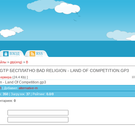
ВХОД
RSS
айлы
»
gtp(eng)
»
B
GTP БЕСПЛАТНО:BAD RELIGION - LAND OF COMPETITION.GP3
сервера
(24.4 Kb) ]
10
n - Land Of Competition.gp3
B
|
Добавил
:
alternative-m
в
:
350
|
Загрузок
:
37
|
Рейтинг
:
0.0
/
0
нтариев
:
0