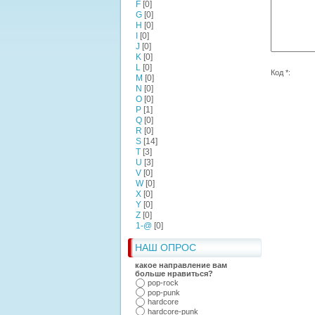
F
[0]
G
[0]
H
[0]
I
[0]
J
[0]
K
[0]
L
[0]
Код *:
M
[0]
N
[0]
O
[0]
P
[1]
Q
[0]
R
[0]
S
[14]
T
[3]
U
[3]
V
[0]
W
[0]
X
[0]
Y
[0]
Z
[0]
1-@
[0]
НАШ ОПРОС
какое направление вам
больше нравиться?
pop-rock
pop-punk
hardcore
hardcore-punk