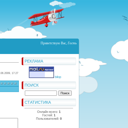
Приветствую Вас
,
Гость
РЕКЛАМА
.06.2009, 17:27
bilop
ПОИСК
СТАТИСТИКА
Онлайн всего:
1
Гостей:
1
Пользователей:
0