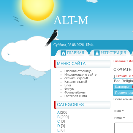
ALT-M
Суббота, 08.08.2026, 15:44
ГЛАВНАЯ
РЕГИСТРАЦИЯ
Главная
»
Ф
МЕНЮ САЙТА
СКАЧАТЬ 
Главная страница
Информация о сайте
[
Скачать с 
скачать сдесь!!
Bad Religio
Каталог статей
Блог
Категория
:
Форум
Фотоальбомы
Просмотро
Гостевая книга
Всего комме
CATEGORIES
Имя *:
A
[206]
B
[290]
Email *:
C
[0]
D
[0]
E
[0]