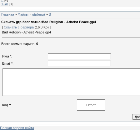
1-@
[0]
Главная
»
Файлы
»
gtp(eng)
»
B
Скачать gtp бесплатно:Bad Religion - Atheist Peace.gp4
[
Скачать с сервера
(16.3 Kb) ]
Bad Religion - Atheist Peace.gp4
Всего комментариев
:
0
Имя *:
Email *:
Код *:
Полная версия сайта