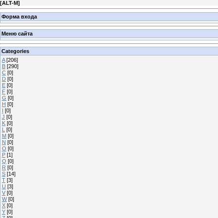
[
ALT-M
]
Форма входа
Меню сайта
Categories
A
[206]
B
[290]
C
[0]
D
[0]
E
[0]
F
[0]
G
[0]
H
[0]
I
[0]
J
[0]
K
[0]
L
[0]
M
[0]
N
[0]
O
[0]
P
[1]
Q
[0]
R
[0]
S
[14]
T
[3]
U
[3]
V
[0]
W
[0]
X
[0]
Y
[0]
Z
[0]