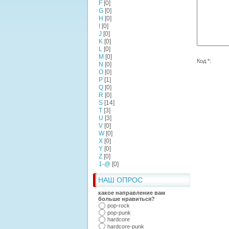
F
[0]
G
[0]
H
[0]
I
[0]
J
[0]
K
[0]
L
[0]
M
[0]
Код *:
N
[0]
O
[0]
P
[1]
Q
[0]
R
[0]
S
[14]
T
[3]
U
[3]
V
[0]
W
[0]
X
[0]
Y
[0]
Z
[0]
1-@
[0]
НАШ ОПРОС
какое направление вам
больше нравиться?
pop-rock
pop-punk
hardcore
hardcore-punk