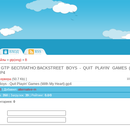
ВХОД
RSS
айлы
»
gtp(eng)
»
B
 GTP БЕСПЛАТНО:BACKSTREET BOYS - QUIT PLAYIN' GAMES 
GP4
сервера
(50.7 Kb) ]
10
Boys - Quit Playin' Games (With My Heart).gp4
B
|
Добавил
:
alternative-m
в
:
350
|
Загрузок
:
39
|
Рейтинг
:
0.0
/
0
нтариев
:
0