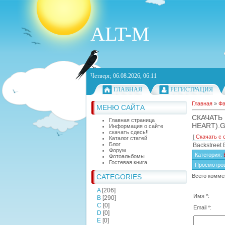
ALT-M
Четверг, 06.08.2026, 06:11
ГЛАВНАЯ
РЕГИСТРАЦИЯ
Главная
»
Ф
МЕНЮ САЙТА
СКАЧАТЬ
Главная страница
HEART).
Информация о сайте
скачать сдесь!!
[
Скачать с 
Каталог статей
Блог
Backstreet 
Форум
Категория
:
Фотоальбомы
Гостевая книга
Просмотро
CATEGORIES
Всего комме
A
[206]
Имя *:
B
[290]
C
[0]
Email *:
D
[0]
E
[0]