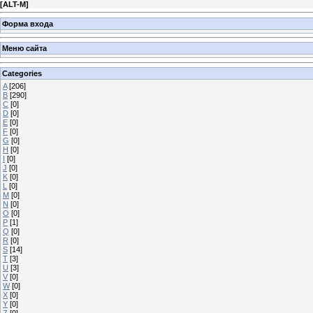
[
ALT-M
]
Форма входа
Меню сайта
Categories
A
[206]
B
[290]
C
[0]
D
[0]
E
[0]
F
[0]
G
[0]
H
[0]
I
[0]
J
[0]
K
[0]
L
[0]
M
[0]
N
[0]
O
[0]
P
[1]
Q
[0]
R
[0]
S
[14]
T
[3]
U
[3]
V
[0]
W
[0]
X
[0]
Y
[0]
Z
[0]