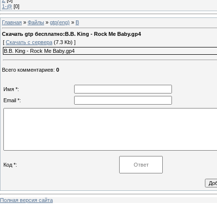
1-@
[0]
Главная
»
Файлы
»
gtp(eng)
»
B
Скачать gtp бесплатно:B.B. King - Rock Me Baby.gp4
[
Скачать с сервера
(7.3 Kb) ]
B.B. King - Rock Me Baby.gp4
Всего комментариев
:
0
Имя *:
Email *:
Код *:
Полная версия сайта