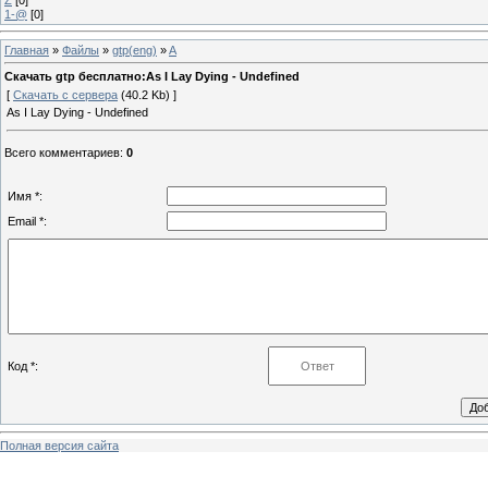
1-@
[0]
Главная
»
Файлы
»
gtp(eng)
»
A
Скачать gtp бесплатно:As I Lay Dying - Undefined
[
Скачать с сервера
(40.2 Kb) ]
As I Lay Dying - Undefined
Всего комментариев
:
0
Имя *:
Email *:
Код *:
Полная версия сайта