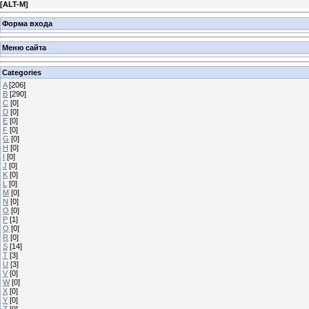
[
ALT-M
]
Форма входа
Меню сайта
Categories
A
[206]
B
[290]
C
[0]
D
[0]
E
[0]
F
[0]
G
[0]
H
[0]
I
[0]
J
[0]
K
[0]
L
[0]
M
[0]
N
[0]
O
[0]
P
[1]
Q
[0]
R
[0]
S
[14]
T
[3]
U
[3]
V
[0]
W
[0]
X
[0]
Y
[0]
Z
[0]