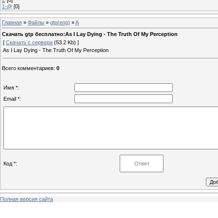
1-@
[0]
Главная
»
Файлы
»
gtp(eng)
»
A
Скачать gtp бесплатно:As I Lay Dying - The Truth Of My Perception
[
Скачать с сервера
(53.2 Kb) ]
As I Lay Dying - The Truth Of My Perception
Всего комментариев
:
0
Имя *:
Email *:
Код *:
Полная версия сайта