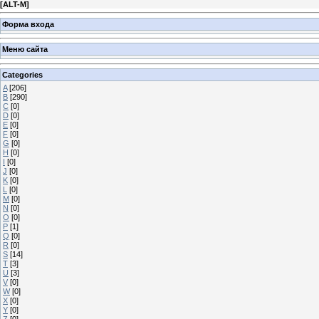
[
ALT-M
]
Форма входа
Меню сайта
Categories
A
[206]
B
[290]
C
[0]
D
[0]
E
[0]
F
[0]
G
[0]
H
[0]
I
[0]
J
[0]
K
[0]
L
[0]
M
[0]
N
[0]
O
[0]
P
[1]
Q
[0]
R
[0]
S
[14]
T
[3]
U
[3]
V
[0]
W
[0]
X
[0]
Y
[0]
Z
[0]