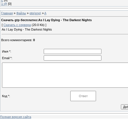
1-@
[0]
Главная
»
Файлы
»
gtp(eng)
»
A
Скачать gtp бесплатно:As I Lay Dying - The Darkest Nights
[
Скачать с сервера
(20.0 Kb) ]
As I Lay Dying - The Darkest Nights
Всего комментариев
:
0
Имя *:
Email *:
Код *:
Полная версия сайта