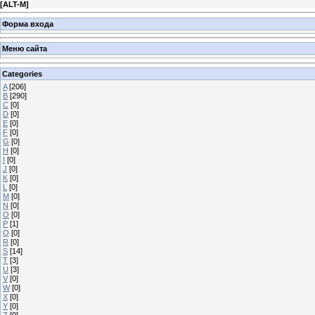
[
ALT-M
]
Форма входа
Меню сайта
Categories
A
[206]
B
[290]
C
[0]
D
[0]
E
[0]
F
[0]
G
[0]
H
[0]
I
[0]
J
[0]
K
[0]
L
[0]
M
[0]
N
[0]
O
[0]
P
[1]
Q
[0]
R
[0]
S
[14]
T
[3]
U
[3]
V
[0]
W
[0]
X
[0]
Y
[0]
Z
[0]