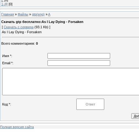
1-@
[0]
Главная
»
Файлы
»
gtp(eng)
»
A
Скачать gtp бесплатно:As I Lay Dying - Forsaken
[
Скачать с сервера
(93.1 Kb) ]
As I Lay Dying - Forsaken
Всего комментариев
:
0
Имя *:
Email *:
Код *:
Полная версия сайта