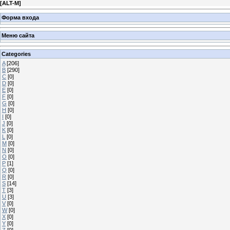
[
ALT-M
]
Форма входа
Меню сайта
Categories
A
[206]
B
[290]
C
[0]
D
[0]
E
[0]
F
[0]
G
[0]
H
[0]
I
[0]
J
[0]
K
[0]
L
[0]
M
[0]
N
[0]
O
[0]
P
[1]
Q
[0]
R
[0]
S
[14]
T
[3]
U
[3]
V
[0]
W
[0]
X
[0]
Y
[0]
Z
[0]