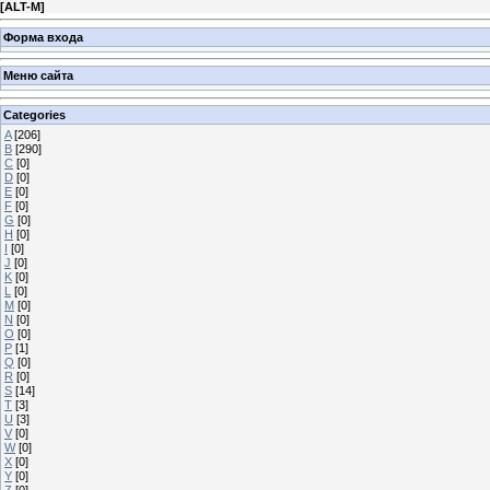
[
ALT-M
]
Форма входа
Меню сайта
Categories
A
[206]
B
[290]
C
[0]
D
[0]
E
[0]
F
[0]
G
[0]
H
[0]
I
[0]
J
[0]
K
[0]
L
[0]
M
[0]
N
[0]
O
[0]
P
[1]
Q
[0]
R
[0]
S
[14]
T
[3]
U
[3]
V
[0]
W
[0]
X
[0]
Y
[0]
Z
[0]