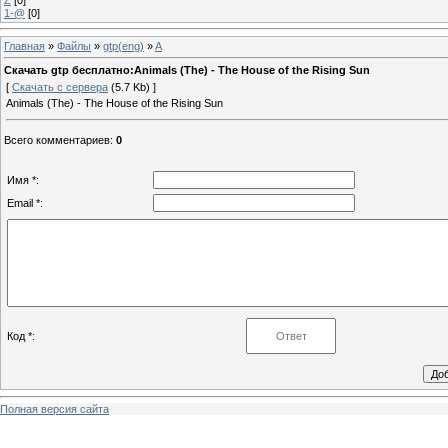
1-@
[0]
Главная
»
Файлы
»
gtp(eng)
»
A
Скачать gtp бесплатно:Animals (The) - The House of the Rising Sun
[
Скачать с сервера
(5.7 Kb) ]
Animals (The) - The House of the Rising Sun
Всего комментариев
:
0
Имя *:
Email *:
Код *:
Полная версия сайта