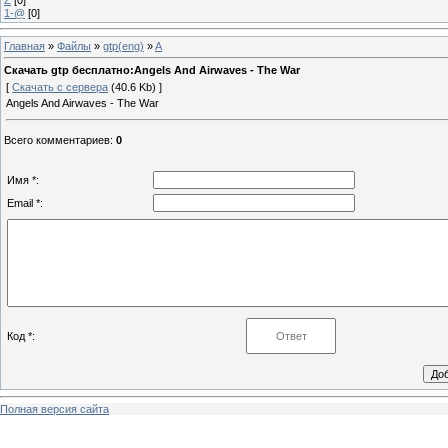
1-@
[0]
Главная
»
Файлы
»
gtp(eng)
»
A
Скачать gtp бесплатно:Angels And Airwaves - The War
[
Скачать с сервера
(40.6 Kb) ]
Angels And Airwaves - The War
Всего комментариев
:
0
Имя *:
Email *:
Код *:
Полная версия сайта