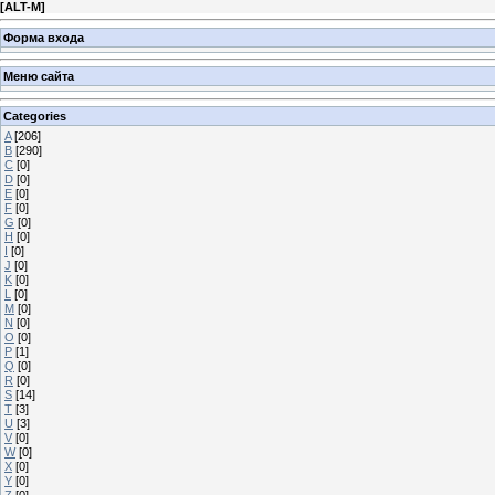
[
ALT-M
]
Форма входа
Меню сайта
Categories
A
[206]
B
[290]
C
[0]
D
[0]
E
[0]
F
[0]
G
[0]
H
[0]
I
[0]
J
[0]
K
[0]
L
[0]
M
[0]
N
[0]
O
[0]
P
[1]
Q
[0]
R
[0]
S
[14]
T
[3]
U
[3]
V
[0]
W
[0]
X
[0]
Y
[0]
Z
[0]