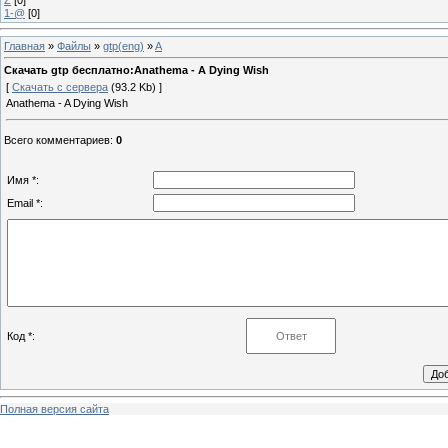
1-@
[0]
Главная
»
Файлы
»
gtp(eng)
»
A
Скачать gtp бесплатно:Anathema - A Dying Wish
[
Скачать с сервера
(93.2 Kb) ]
Anathema - A Dying Wish
Всего комментариев
:
0
Имя *:
Email *:
Код *:
Полная версия сайта