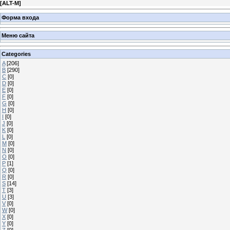
[
ALT-M
]
Форма входа
Меню сайта
Categories
A
[206]
B
[290]
C
[0]
D
[0]
E
[0]
F
[0]
G
[0]
H
[0]
I
[0]
J
[0]
K
[0]
L
[0]
M
[0]
N
[0]
O
[0]
P
[1]
Q
[0]
R
[0]
S
[14]
T
[3]
U
[3]
V
[0]
W
[0]
X
[0]
Y
[0]
Z
[0]