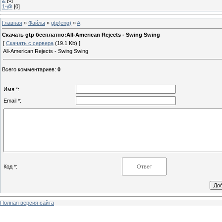
1-@
[0]
Главная
»
Файлы
»
gtp(eng)
»
A
Скачать gtp бесплатно:All-American Rejects - Swing Swing
[
Скачать с сервера
(19.1 Kb) ]
All-American Rejects - Swing Swing
Всего комментариев
:
0
Имя *:
Email *:
Код *:
Полная версия сайта