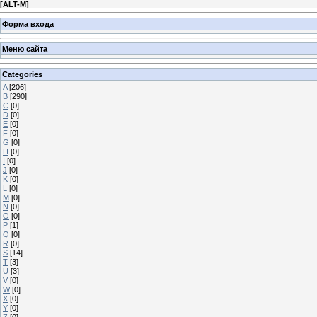
[
ALT-M
]
Форма входа
Меню сайта
Categories
A
[206]
B
[290]
C
[0]
D
[0]
E
[0]
F
[0]
G
[0]
H
[0]
I
[0]
J
[0]
K
[0]
L
[0]
M
[0]
N
[0]
O
[0]
P
[1]
Q
[0]
R
[0]
S
[14]
T
[3]
U
[3]
V
[0]
W
[0]
X
[0]
Y
[0]
Z
[0]