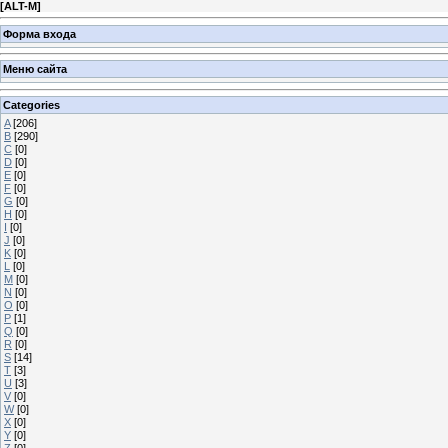
[
ALT-M
]
Форма входа
Меню сайта
Categories
A
[206]
B
[290]
C
[0]
D
[0]
E
[0]
F
[0]
G
[0]
H
[0]
I
[0]
J
[0]
K
[0]
L
[0]
M
[0]
N
[0]
O
[0]
P
[1]
Q
[0]
R
[0]
S
[14]
T
[3]
U
[3]
V
[0]
W
[0]
X
[0]
Y
[0]
Z
[0]