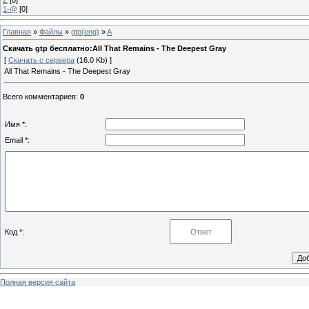
1-@
[0]
Главная
»
Файлы
»
gtp(eng)
»
A
Скачать gtp бесплатно:All That Remains - The Deepest Gray
[
Скачать с сервера
(16.0 Kb) ]
All That Remains - The Deepest Gray
Всего комментариев
:
0
Имя *:
Email *:
Код *:
Полная версия сайта