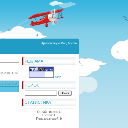
Приветствую Вас
,
Гость
РЕКЛАМА
.05.2009, 17:56
bilop
ПОИСК
СТАТИСТИКА
Онлайн всего:
1
Гостей:
1
Пользователей:
0