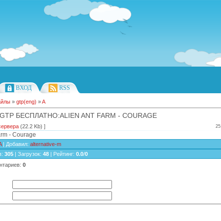
ВХОД
RSS
айлы
»
gtp(eng)
»
A
 GTP БЕСПЛАТНО:ALIEN ANT FARM - COURAGE
сервера
(22.2 Kb) ]
25
arm - Courage
A
|
Добавил
:
alternative-m
в
:
305
|
Загрузок
:
48
|
Рейтинг
:
0.0
/
0
нтариев
:
0