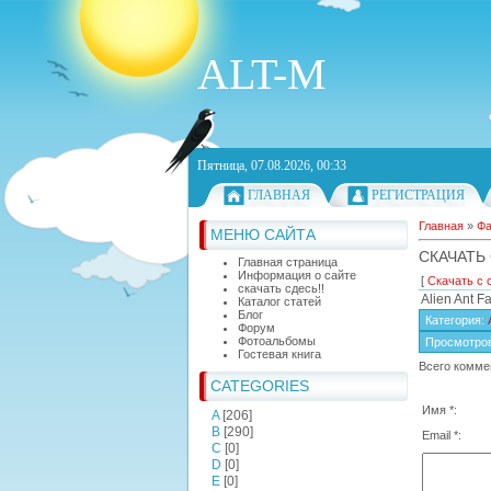
ALT-M
Пятница, 07.08.2026, 00:33
ГЛАВНАЯ
РЕГИСТРАЦИЯ
Главная
»
Ф
МЕНЮ САЙТА
СКАЧАТЬ
Главная страница
Информация о сайте
[
Скачать с 
скачать сдесь!!
Alien Ant F
Каталог статей
Блог
Категория
:
Форум
Фотоальбомы
Просмотро
Гостевая книга
Всего комме
CATEGORIES
Имя *:
A
[206]
B
[290]
Email *:
C
[0]
D
[0]
E
[0]