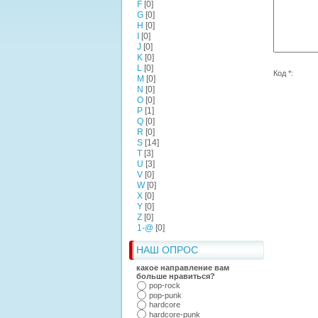
F
[0]
G
[0]
H
[0]
I
[0]
J
[0]
K
[0]
L
[0]
Код *:
M
[0]
N
[0]
O
[0]
P
[1]
Q
[0]
R
[0]
S
[14]
T
[3]
U
[3]
V
[0]
W
[0]
X
[0]
Y
[0]
Z
[0]
1-@
[0]
НАШ ОПРОС
какое направление вам
больше нравиться?
pop-rock
pop-punk
hardcore
hardcore-punk