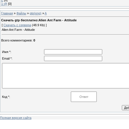
1-@
[0]
Главная
»
Файлы
»
gtp(eng)
»
A
Скачать gtp бесплатно:Alien Ant Farm - Attitude
[
Скачать с сервера
(48.9 Kb) ]
Alien Ant Farm - Attitude
Всего комментариев
:
0
Имя *:
Email *:
Код *:
Полная версия сайта