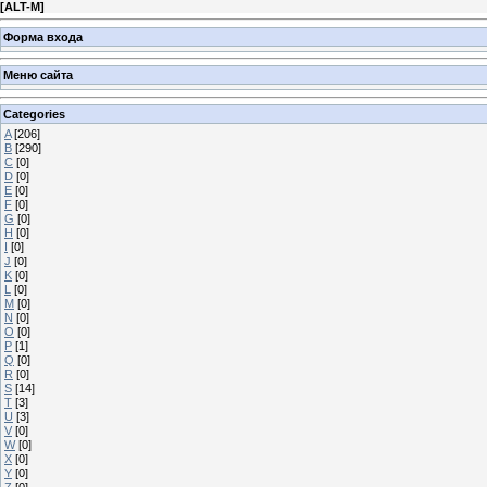
[
ALT-M
]
Форма входа
Меню сайта
Categories
A
[206]
B
[290]
C
[0]
D
[0]
E
[0]
F
[0]
G
[0]
H
[0]
I
[0]
J
[0]
K
[0]
L
[0]
M
[0]
N
[0]
O
[0]
P
[1]
Q
[0]
R
[0]
S
[14]
T
[3]
U
[3]
V
[0]
W
[0]
X
[0]
Y
[0]
Z
[0]