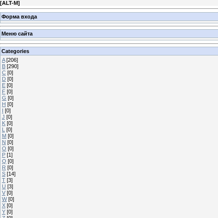
[
ALT-M
]
Форма входа
Меню сайта
Categories
A
[206]
B
[290]
C
[0]
D
[0]
E
[0]
F
[0]
G
[0]
H
[0]
I
[0]
J
[0]
K
[0]
L
[0]
M
[0]
N
[0]
O
[0]
P
[1]
Q
[0]
R
[0]
S
[14]
T
[3]
U
[3]
V
[0]
W
[0]
X
[0]
Y
[0]
Z
[0]