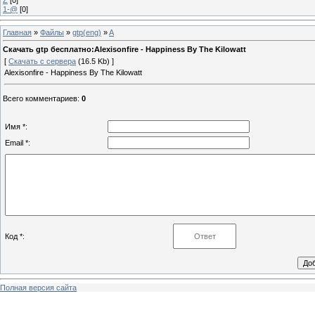
1-@
[0]
Главная
»
Файлы
»
gtp(eng)
»
A
Скачать gtp бесплатно:Alexisonfire - Happiness By The Kilowatt
[
Скачать с сервера
(16.5 Kb) ]
Alexisonfire - Happiness By The Kilowatt
Всего комментариев
:
0
Имя *:
Email *:
Код *:
Полная версия сайта