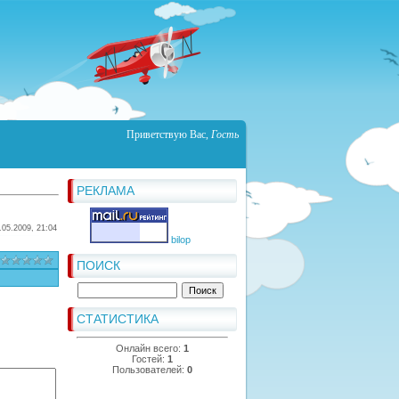
Приветствую Вас
,
Гость
РЕКЛАМА
.05.2009, 21:04
bilop
ПОИСК
СТАТИСТИКА
Онлайн всего:
1
Гостей:
1
Пользователей:
0