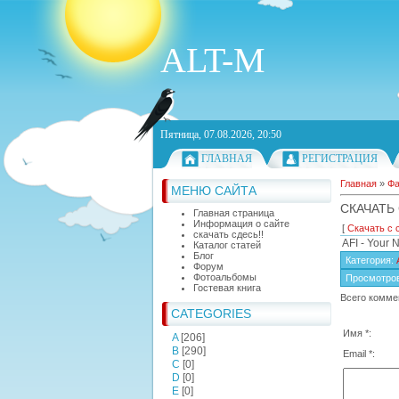
ALT-M
Пятница, 07.08.2026, 20:50
ГЛАВНАЯ
РЕГИСТРАЦИЯ
Главная
»
Ф
МЕНЮ САЙТА
СКАЧАТЬ
Главная страница
Информация о сайте
[
Скачать с 
скачать сдесь!!
AFI - Your
Каталог статей
Блог
Категория
:
Форум
Фотоальбомы
Просмотро
Гостевая книга
Всего комме
CATEGORIES
Имя *:
A
[206]
B
[290]
Email *:
C
[0]
D
[0]
E
[0]