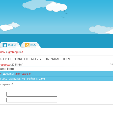
ВХОД
RSS
айлы
»
gtp(eng)
»
A
 GTP БЕСПЛАТНО:AFI - YOUR NAME HERE
сервера
(20.5 Kb) ]
24
 Name Here
A
|
Добавил
:
alternative-m
в
:
341
|
Загрузок
:
40
|
Рейтинг
:
0.0
/
0
нтариев
:
0