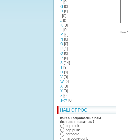
F
[0]
G
[0]
H
[0]
I
[0]
J
[0]
K
[0]
L
[0]
Код *:
M
[0]
N
[0]
O
[0]
P
[1]
Q
[0]
R
[0]
S
[14]
T
[3]
U
[3]
V
[0]
W
[0]
X
[0]
Y
[0]
Z
[0]
1-@
[0]
НАШ ОПРОС
какое направление вам
больше нравиться?
pop-rock
pop-punk
hardcore
hardcore-punk