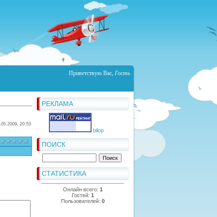
Приветствую Вас
,
Гость
РЕКЛАМА
.05.2009, 20:53
bilop
ПОИСК
СТАТИСТИКА
Онлайн всего:
1
Гостей:
1
Пользователей:
0