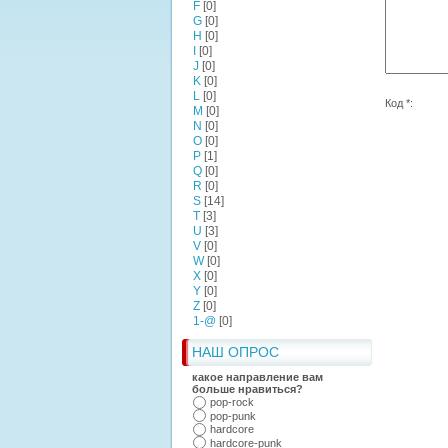
F
[0]
G
[0]
H
[0]
I
[0]
J
[0]
K
[0]
L
[0]
Код *:
M
[0]
N
[0]
O
[0]
P
[1]
Q
[0]
R
[0]
S
[14]
T
[3]
U
[3]
V
[0]
W
[0]
X
[0]
Y
[0]
Z
[0]
1-@
[0]
НАШ ОПРОС
какое направление вам
больше нравиться?
pop-rock
pop-punk
hardcore
hardcore-punk