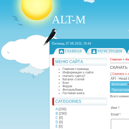
ALT-M
Пятница, 07.08.2026, 18:44
ГЛАВНАЯ
РЕГИСТРАЦИЯ
Главная
»
Ф
МЕНЮ САЙТА
СКАЧАТЬ 
Главная страница
Информация о сайте
[
Скачать с 
скачать сдесь!!
AFI - Head 
Каталог статей
Блог
Категория
:
Форум
Фотоальбомы
Просмотро
Гостевая книга
Всего комме
CATEGORIES
Имя *:
A
[206]
B
[290]
Email *:
C
[0]
D
[0]
E
[0]