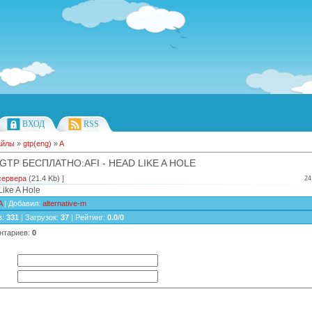
ВХОД
RSS
айлы
»
gtp(eng)
»
A
GTP БЕСПЛАТНО:AFI - HEAD LIKE A HOLE
сервера
(21.4 Kb) ]
24
Like A Hole
A
|
Добавил
:
alternative-m
в
:
331
|
Загрузок
:
37
|
Рейтинг
:
0.0
/
0
нтариев
:
0