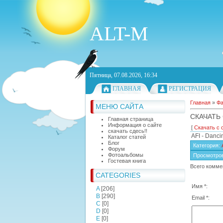
ALT-M
Пятница, 07.08.2026, 16:34
ГЛАВНАЯ
РЕГИСТРАЦИЯ
Главная
»
Ф
МЕНЮ САЙТА
СКАЧАТЬ
Главная страница
Информация о сайте
[
Скачать с 
скачать сдесь!!
AFI - Danc
Каталог статей
Блог
Категория
:
Форум
Фотоальбомы
Просмотро
Гостевая книга
Всего комме
CATEGORIES
Имя *:
A
[206]
B
[290]
Email *:
C
[0]
D
[0]
E
[0]