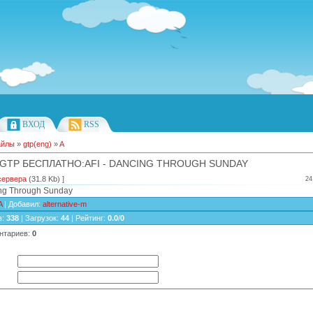
ВХОД
RSS
айлы
»
gtp(eng)
»
A
 GTP БЕСПЛАТНО:AFI - DANCING THROUGH SUNDAY
сервера
(31.8 Kb) ]
24
ing Through Sunday
A
|
Добавил
:
alternative-m
в
:
338
|
Загрузок
:
44
|
Рейтинг
:
0.0
/
0
нтариев
:
0