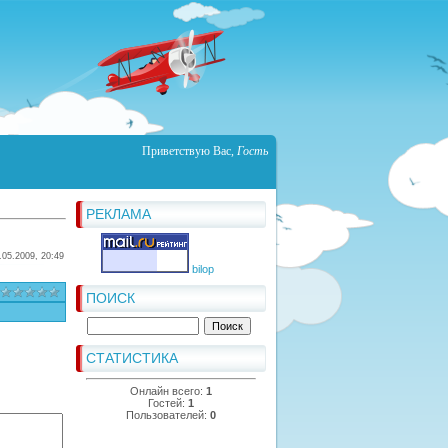
Приветствую Вас
,
Гость
РЕКЛАМА
.05.2009, 20:49
bilop
ПОИСК
СТАТИСТИКА
Онлайн всего:
1
Гостей:
1
Пользователей:
0