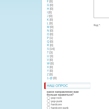
F
[0]
G
[0]
H
[0]
I
[0]
J
[0]
K
[0]
L
[0]
Код *:
M
[0]
N
[0]
O
[0]
P
[1]
Q
[0]
R
[0]
S
[14]
T
[3]
U
[3]
V
[0]
W
[0]
X
[0]
Y
[0]
Z
[0]
1-@
[0]
НАШ ОПРОС
какое направление вам
больше нравиться?
pop-rock
pop-punk
hardcore
hardcore-punk